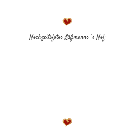
Hochzeitsfotos Lüßmanns´s Hof