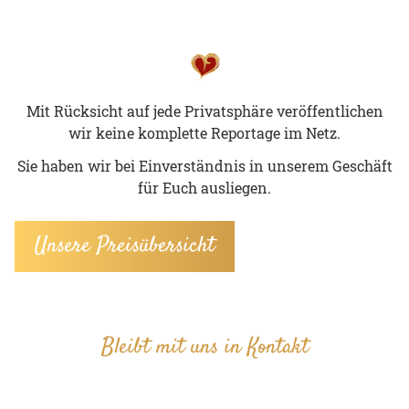
Mit Rück­sicht auf jede Pri­vat­sphä­re ver­öf­fent­li­chen
wir keine kom­plet­te Re­por­ta­ge im Netz.
Sie haben wir bei Ein­ver­ständ­nis in un­se­rem Ge­schäft
für Euch aus­lie­gen.
Unsere Preisübersicht
Bleibt mit uns in Kontakt