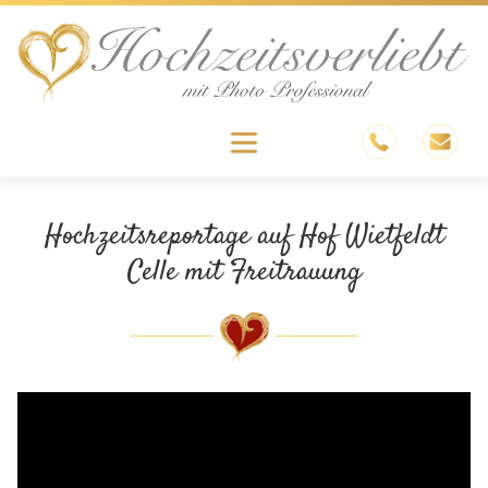
Skip
to
content
Menu
Hochzeitsreportage auf Hof Wietfeldt
Celle mit Freitrauung