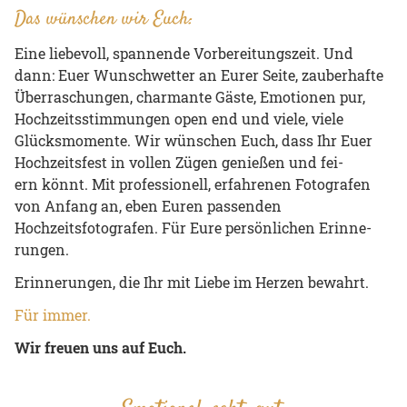
Das wünschen wir Euch:
Eine lie­be­voll, span­nen­de Vor­be­rei­tungs­zeit. Und
dann: Euer Wunsch­wet­ter an Eurer Seite, zau­ber­haf­te
Über­ra­schun­gen, char­man­te Gäste, Emo­tio­nen pur,
Hoch­zeits­stim­mun­gen open end und viele, viele
Glücks­mo­men­te. Wir wün­schen Euch, dass Ihr Euer
Hoch­zeits­fest in vollen Zügen ge­nie­ßen und fei­
ern könnt. Mit pro­fes­sio­nell, er­fah­re­nen Fo­to­gra­fen
von An­fang an, eben Euren passenden
Hochzeitsfotografen. Für Eure per­sön­li­chen Er­in­ne­
run­gen.
Er­in­ne­run­gen, die Ihr mit Liebe im Her­zen be­wahrt.
Für immer.
Wir freuen uns auf Euch.