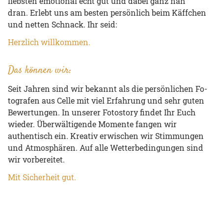
liebs­ten emo­tio­nal echt gut und dabei ganz nah
dran. Er­lebt uns am bes­ten per­sön­lich beim Käff­chen
und net­ten Schnack. Ihr seid:
Herz­lich will­kom­men.
Das können wir:
Seit Jahren sind wir bekannt als die per­sön­li­chen Fo­
to­gra­fen aus Celle mit viel Er­fah­rung und sehr guten
Be­wer­tun­gen. In unserer Fotostory findet Ihr Euch
wieder. Überwältigende Momente fangen wir
authentisch ein. Kreativ erwischen wir Stimmungen
und Atmosphären. Auf alle Wetterbedingungen sind
wir vorbereitet.
Mit Si­cher­heit gut.