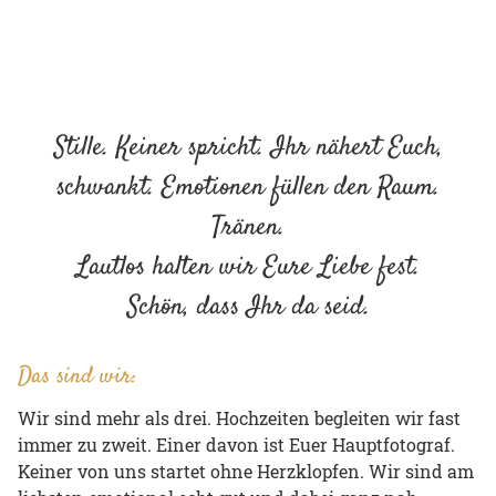
Stil­le. Kei­ner spricht. Ihr nä­hert Euch,
schwankt. Emo­tio­nen fül­len den Raum.
Trä­nen.
Laut­los hal­ten wir Eure Liebe fest.
Schön, dass Ihr da seid.
Das sind wir:
Wir sind mehr als drei. Hoch­zei­ten be­glei­ten wir fast
immer zu zweit. Einer davon ist Euer Haupt­fo­to­graf.
Kei­ner von uns star­tet ohne Herz­klop­fen. Wir sind am