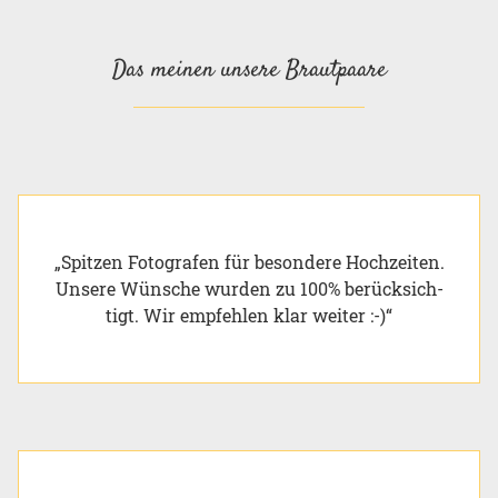
Das meinen unsere Brautpaare
„Spit­zen Fo­to­gra­fen für be­son­de­re Hoch­zei­ten.
Un­se­re Wün­sche wur­den zu 100% be­rück­sich­
tigt. Wir emp­feh­len klar wei­ter :-)“