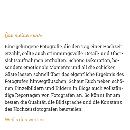
Das meinen wir:
Eine ge­lun­ge­ne Fo­to­gra­fie, die den Tag einer Hoch­zeit
er­zählt, soll­te auch stim­mungs­vol­le De­tail- und Über­
sichts­auf­nah­men ent­hal­ten. Schö­ne De­ko­ra­ti­on, be­
son­ders emo­tio­na­le Mo­men­te und all die schicken
Gäste las­sen schnell über das ei­gent­li­che Ergebnis des
Fo­to­gra­fen hin­weg­täu­schen. Schaut Euch neben schö­
nen Ein­zel­bil­dern und Bil­dern in Blogs auch voll­stän­
di­ge Re­por­ta­gen von Fo­to­gra­fen an. So könnt Ihr am
bes­ten die Qua­li­tät, die Bild­spra­che und die Kon­stanz
des Hoch­zeits­fo­to­gra­fen be­ur­tei­len.
Weil´s das wert ist.