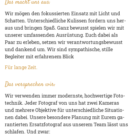
Das macht uns aus:
Wir mögen den fo­kus­sier­ten Ein­satz mit Licht und
Schat­ten. Un­ter­schied­li­che Ku­lis­sen for­dern uns her­
aus und brin­gen Spaß. Ganz be­wusst spie­len wir mit
un­se­rer um­fas­sen­den Aus­rüs­tung. Euch dabei als
Paar zu er­le­ben, set­zen wir ver­ant­wor­tungs­be­wusst
und dan­kend um. Wir sind sympathische, stille
Begleiter mit erfahrenem Blick
Für lange Zeit.
Das versprechen wir:
Wir ver­wen­den immer mo­derns­te, hoch­wer­ti­ge Fo­to­
tech­nik. Jeder Fo­to­graf von uns hat zwei Ka­me­ras
und meh­re­re Ob­jek­ti­ve für un­ter­schied­li­che Si­tua­tio­
nen dabei. Un­se­re be­son­de­re Pla­nung mit Eurem ga­
ran­tier­ten Er­satz­fo­to­graf aus un­se­rem Team lässt uns
schla­fen. Und zwar: