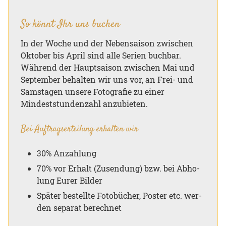
So könnt Ihr uns buchen
In der Woche und der Nebensaison zwischen
Oktober bis April sind alle Serien buchbar.
Während der Hauptsaison zwischen Mai und
September behalten wir uns vor, an Frei- und
Samstagen unsere Fotografie zu einer
Mindeststundenzahl anzubieten.
Bei Auf­trags­er­tei­lung er­hal­ten wir
30% An­zah­lung
70% vor Er­halt (Zu­sen­dung) bzw. bei Ab­ho­
lung Eurer Bil­der
Spä­ter be­stell­te Fo­to­bücher, Pos­ter etc. wer­
den se­pa­rat be­rech­net