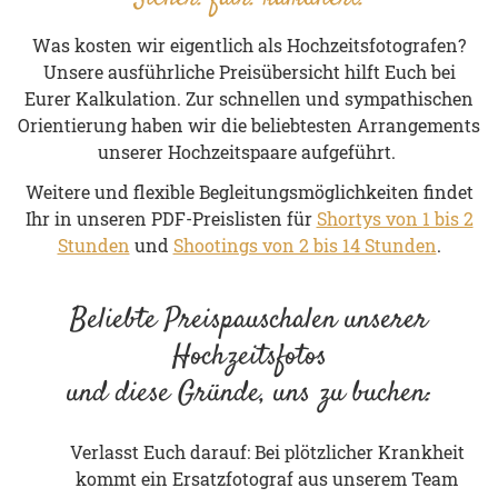
Was kos­ten wir ei­gent­lich als Hoch­zeits­fo­to­gra­fen?
Un­se­re aus­führ­li­che Preis­über­sicht hilft Euch bei
Eurer Kal­ku­la­ti­on. Zur schnel­len und sym­pa­thi­schen
Ori­en­tie­rung haben wir die be­lieb­tes­ten Ar­ran­ge­ments
un­se­rer Hoch­zeits­paa­re auf­ge­führt.
Wei­te­re und fle­xi­ble Be­glei­tungs­mög­lich­kei­ten fin­det
Ihr in unseren PDF-Preislisten für
Shortys von 1 bis 2
Stunden
und
Shootings von 2 bis 14 Stunden
.
Beliebte Preispauschalen unserer
Hochzeitsfotos
und diese Gründe, uns zu buchen:
Verlasst Euch darauf: Bei plötzlicher Krankheit
kommt ein Ersatzfotograf aus unserem Team