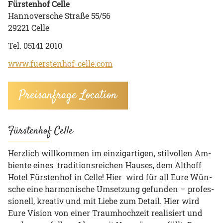
Fürstenhof Celle
Hannoversche Straße 55/56
29221 Celle
Tel. 05141 2010
www.fuerstenhof-celle.com
Preisanfrage Location
Fürstenhof Celle
Herz­lich will­kom­men im ein­zig­ar­ti­gen, stil­vol­len Am­
bi­en­te eines tra­di­ti­ons­rei­chen Hau­ses, dem Alt­hoff
Hotel Fürs­ten­hof in Celle! Hier wird für all Eure Wün­
sche eine har­mo­ni­sche Um­set­zung ge­fun­den – pro­fes­
sio­nell, krea­tiv und mit Liebe zum De­tail. Hier wird
Eure Vi­si­on von einer Traum­hoch­zeit rea­li­siert und