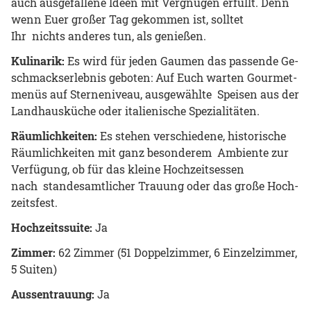
auch aus­ge­fal­le­ne Ideen mit Ver­gnü­gen er­füllt. Denn
wenn Euer gro­ßer Tag ge­kom­men ist, soll­tet
Ihr nichts an­de­res tun, als ge­nie­ßen.
Ku­li­na­rik:
Es wird für jeden Gau­men das pas­sen­de Ge­
schmacks­er­leb­nis ge­bo­ten: Auf Euch war­ten Gour­met­
me­nüs auf Ster­neni­veau, aus­ge­wähl­te Spei­sen aus der
Land­haus­kü­che oder ita­lie­ni­sche Spe­zia­li­tä­ten.
Räum­lich­kei­ten:
Es ste­hen ver­schie­de­ne, his­to­ri­sche
Räum­lich­kei­ten mit ganz be­son­de­rem Am­bi­en­te zur
Ver­fü­gung, ob für das klei­ne Hoch­zeits­es­sen
nach stan­des­amt­li­cher Trau­ung oder das große Hoch­
zeits­fest.
Hoch­zeits­sui­te:
Ja
Zim­mer:
62 Zim­mer (51 Dop­pel­zim­mer, 6 Ein­zel­zim­mer,
5 Sui­ten)
Aus­sen­trau­ung:
Ja